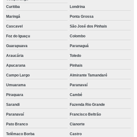
Curitiba
Londrina
Maringá
Ponta Grossa
Cascavel
São José dos Pinhais
Foz do Iguaçu
Colombo
Guarapuava
Paranaguá
Araucária
Toledo
Apucarana
Pinhais
Campo Largo
Almirante Tamandaré
Umuarama
Paranavaí
Piraquara
Cambé
Sarandi
Fazenda Rio Grande
Paranavaí
Francisco Beltrão
Pato Branco
Cianorte
Telêmaco Borba
Castro