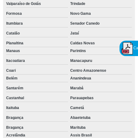
Valparaíso de Goiás
Trindade
Formosa
Novo Gama
Itumbiara
Senador Canedo
Catalão
Jataí
Planaltina
Caldas Novas
Ca
Manaus
Parintins
Itacoatiara
Manacapuru
Coari
Centro Amazonense
Belém
Ananindeua
Santarém
Marabá
Castanhal
Parauapebas
Itaituba
Cametá
Bragança
Abaetetuba
Bragança
Marituba
Acrelândia
Assis Brasil