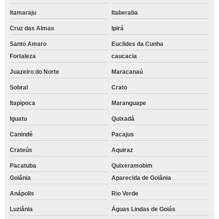
Itamaraju
Itaberaba
Cruz das Almas
Ipirá
Santo Amaro
Euclides da Cunha
Fortaleza
caucacia
Juazeiro do Norte
Maracanaú
Sobral
Crato
Itapipoca
Maranguape
Iguatu
Quixadá
Canindé
Pacajus
Crateús
Aquiraz
Pacatuba
Quixeramobim
Goiânia
Aparecida de Goiânia
Anápolis
Rio Verde
Luziânia
Águas Lindas de Goiás