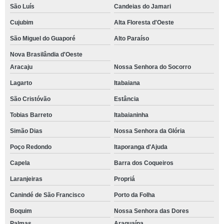
São Luís
Candeias do Jamari
Cujubim
Alta Floresta d'Oeste
São Miguel do Guaporé
Alto Paraíso
Nova Brasilândia d'Oeste
Aracaju
Nossa Senhora do Socorro
Lagarto
Itabaiana
São Cristóvão
Estância
Tobias Barreto
Itabaianinha
Simão Dias
Nossa Senhora da Glória
Poço Redondo
Itaporanga d'Ajuda
Capela
Barra dos Coqueiros
Laranjeiras
Propriá
Canindé de São Francisco
Porto da Folha
Boquim
Nossa Senhora das Dores
Palmas
Araguaína