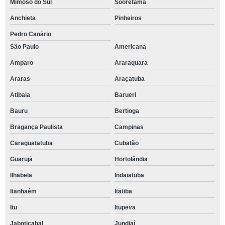
Mimoso do Sul
Sooretama
Anchieta
Pinheiros
Pedro Canário
São Paulo
Americana
Amparo
Araraquara
Araras
Araçatuba
Atibaia
Barueri
Bauru
Bertioga
Bragança Paulista
Campinas
Caraguatatuba
Cubatão
Guarujá
Hortolândia
Ilhabela
Indaiatuba
Itanhaém
Itatiba
Itu
Itupeva
Jaboticabal
Jundiaí