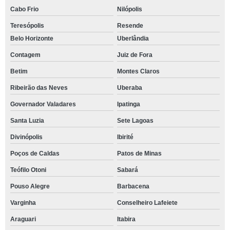
Cabo Frio
Nilópolis
Teresópolis
Resende
Belo Horizonte
Uberlândia
Contagem
Juiz de Fora
Betim
Montes Claros
Ribeirão das Neves
Uberaba
Governador Valadares
Ipatinga
Santa Luzia
Sete Lagoas
Divinópolis
Ibirité
Poços de Caldas
Patos de Minas
Teófilo Otoni
Sabará
Pouso Alegre
Barbacena
Varginha
Conselheiro Lafeiete
Araguari
Itabira