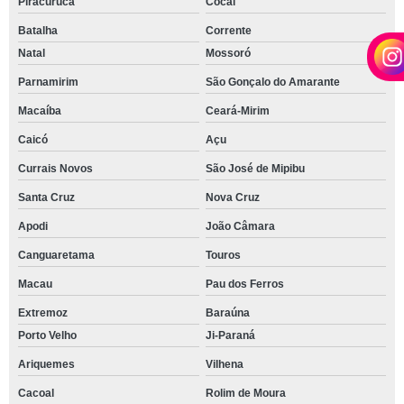
Piracuruca
Cocal
Batalha
Corrente
Natal
Mossoró
Parnamirim
São Gonçalo do Amarante
Macaíba
Ceará-Mirim
Caicó
Açu
Currais Novos
São José de Mipibu
Santa Cruz
Nova Cruz
Apodi
João Câmara
Canguaretama
Touros
Macau
Pau dos Ferros
Extremoz
Baraúna
Porto Velho
Ji-Paraná
Ariquemes
Vilhena
Cacoal
Rolim de Moura