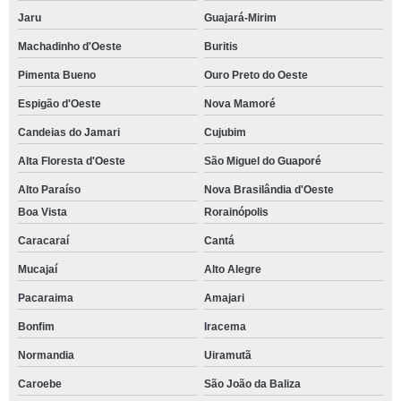
Jaru
Guajará-Mirim
Machadinho d'Oeste
Buritis
Pimenta Bueno
Ouro Preto do Oeste
Espigão d'Oeste
Nova Mamoré
Candeias do Jamari
Cujubim
Alta Floresta d'Oeste
São Miguel do Guaporé
Alto Paraíso
Nova Brasilândia d'Oeste
Boa Vista
Rorainópolis
Caracaraí
Cantá
Mucajaí
Alto Alegre
Pacaraima
Amajari
Bonfim
Iracema
Normandia
Uiramutã
Caroebe
São João da Baliza