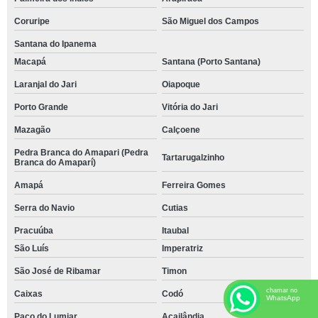
Coruripe
São Miguel dos Campos
Santana do Ipanema
Macapá
Santana (Porto Santana)
Laranjal do Jari
Oiapoque
Porto Grande
Vitória do Jari
Mazagão
Calçoene
Pedra Branca do Amapari (Pedra
Tartarugalzinho
Branca do Amaparí)
Amapá
Ferreira Gomes
Serra do Navio
Cutias
Pracuúba
Itaubal
São Luís
Imperatriz
São José de Ribamar
Timon
chamar no
Caixas
Codó
WhatsApp
Paço do Lumiar
Açailândia