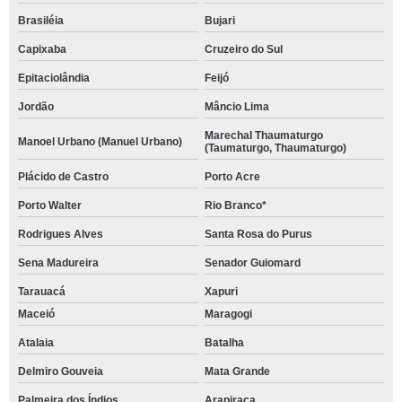
Brasiléia
Bujari
Capixaba
Cruzeiro do Sul
Epitaciolândia
Feijó
Jordão
Mâncio Lima
Marechal Thaumaturgo
Manoel Urbano (Manuel Urbano)
(Taumaturgo, Thaumaturgo)
Plácido de Castro
Porto Acre
Porto Walter
Rio Branco*
Rodrigues Alves
Santa Rosa do Purus
Sena Madureira
Senador Guiomard
Tarauacá
Xapuri
Maceió
Maragogi
Atalaia
Batalha
Delmiro Gouveia
Mata Grande
Palmeira dos Índios
Arapiraca