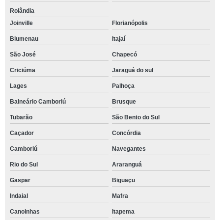
Rolândia
Joinville
Florianópolis
Blumenau
Itajaí
São José
Chapecó
Criciúma
Jaraguá do sul
Lages
Palhoça
Balneário Camboriú
Brusque
Tubarão
São Bento do Sul
Caçador
Concórdia
Camboriú
Navegantes
Rio do Sul
Araranguá
Gaspar
Biguaçu
Indaial
Mafra
Canoinhas
Itapema