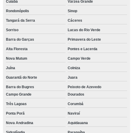
Cuiabá
Várzea Grande
Rondonópolis
Sinop
Tangará da Serra
Cáceres
Sorriso
Lucas do Rio Verde
Barra do Garças
Primavera do Leste
Alta Floresta
Pontes e Lacerda
Nova Mutum
Campo Verde
Juína
Colniza
Guarantã do Norte
Juara
Barra do Bugres
Peixoto de Azevedo
Campo Grande
Dourados
Três Lagoas
Corumbá
Ponta Porã
Naviraí
Nova Andradina
Aquidauana
Sidrolândia
Paranaíba