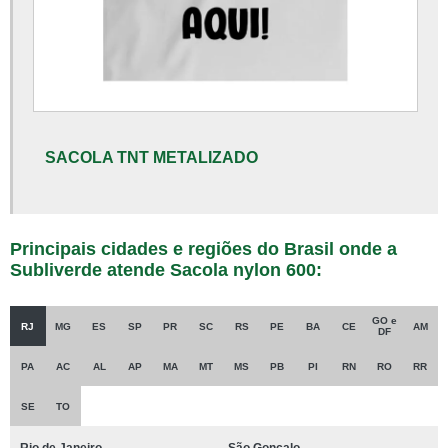
Fornecedor de sacola em pvc cristal
Sacola boca palhaço
Sacola de pvc cristal
Sacola de rafia
Sacola de rafia para cesta básica
SACOLA TNT METALIZADO
Sacola de tnt metalizada
Sacola metalizada
Principais cidades e regiões do Brasil onde a
Sacola nylon 600
Subliverde atende Sacola nylon 600:
Sacola tnt metalizada personalizada
Sacola tnt metalizado
GO e
RJ
MG
ES
SP
PR
SC
RS
PE
BA
CE
AM
DF
PA
AC
AL
AP
MA
MT
MS
PB
PI
RN
RO
RR
SE
TO