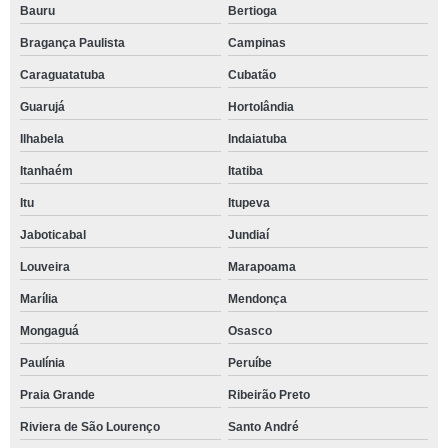
Bauru
Bertioga
Bragança Paulista
Campinas
Caraguatatuba
Cubatão
Guarujá
Hortolândia
Ilhabela
Indaiatuba
Itanhaém
Itatiba
Itu
Itupeva
Jaboticabal
Jundiaí
Louveira
Marapoama
Marília
Mendonça
Mongaguá
Osasco
Paulínia
Peruíbe
Praia Grande
Ribeirão Preto
Riviera de São Lourenço
Santo André