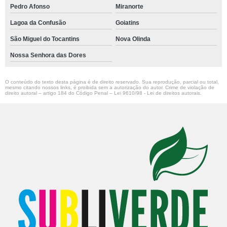
Pedro Afonso
Miranorte
Lagoa da Confusão
Goiatins
São Miguel do Tocantins
Nova Olinda
Nossa Senhora das Dores
O conteúdo do texto desta página é de direito reservado. Sua reprodução, parcial ou total,
mesmo citando nossos links, é proibida sem a autorização do autor. Crime de violação de
direito autoral – artigo 184 do Código Penal –
Lei 9610/98 - Lei de direitos autorais
.