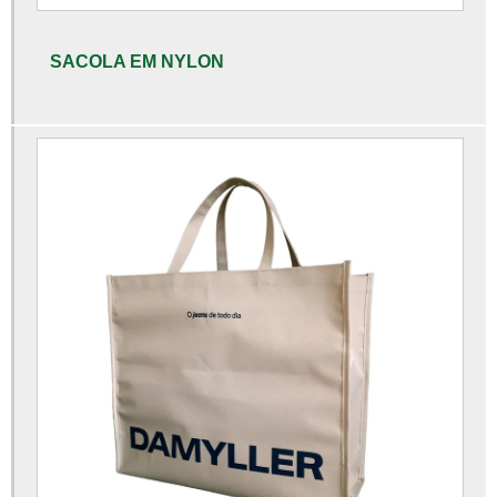
Sacolinha personalizada grande
SACOLA EM NYLON
Empresas fabricantes de sacos de ráfia
Fabrica de sacola boca de palhaço
Fabrica de sacos de ráfia em são paulo
Fábrica de saco de rafia
Saco de rafia 25kg
Saco de rafia preço
Saco de rafia valor
Sacola alça vazada
Sacola alça vazada 40x50
Sacola alça vazada branca
Sacola alça vazada colorida
Sacola alça vazada personalizada