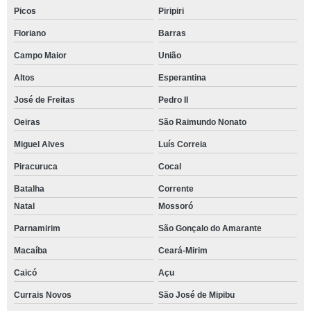
Picos
Piripiri
Floriano
Barras
Campo Maior
União
Altos
Esperantina
José de Freitas
Pedro II
Oeiras
São Raimundo Nonato
Miguel Alves
Luís Correia
Piracuruca
Cocal
Batalha
Corrente
Natal
Mossoró
Parnamirim
São Gonçalo do Amarante
Macaíba
Ceará-Mirim
Caicó
Açu
Currais Novos
São José de Mipibu