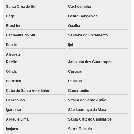
Santa Cruz do Sul
Cachoeirinha
Bagé
Bento Gonçalves
Erechim
Guaíba
Cachoeira do Sul
Santana do Livramento
Esteio
Ijuí
Alegrete
Recife
Jaboatão dos Guararapes
Olinda
Caruaru
Petrolina
Paulista
Cabo de Santo Agostinho
Camaragibe
Garanhuns
Vitória de Santo Antão
Igarassu
São Lourenço da Mata
Abreu e Lima
Santa Cruz do Capibaribe
Ipojuca
Serra Talhada