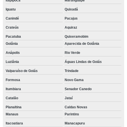
Itapipoca
Maranguape
Iguatu
Quixadá
Canindé
Pacajus
Crateús
Aquiraz
Pacatuba
Quixeramobim
Goiânia
Aparecida de Goiânia
Anápolis
Rio Verde
Luziânia
Águas Lindas de Goiás
Valparaíso de Goiás
Trindade
Formosa
Novo Gama
Itumbiara
Senador Canedo
Catalão
Jataí
Planaltina
Caldas Novas
Manaus
Parintins
Itacoatiara
Manacapuru