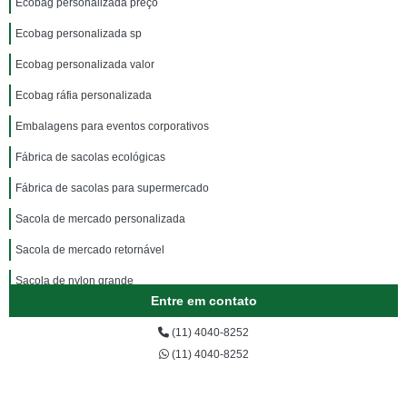
Ecobag personalizada preço
Ecobag personalizada sp
Ecobag personalizada valor
Ecobag ráfia personalizada
Embalagens para eventos corporativos
Fábrica de sacolas ecológicas
Fábrica de sacolas para supermercado
Sacola de mercado personalizada
Sacola de mercado retornável
Sacola de nylon grande
Entre em contato
Sacola em nylon
(11) 4040-8252
Sacola personalizada ecobag
(11) 4040-8252
Sacola personalizada ecológica
Sacola pvc personalizada