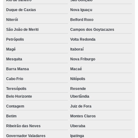
Rio de Janeiro
São Gonçalo
Duque de Caxias
Nova Iguaçu
Niterói
Belford Roxo
São João de Meriti
Campos dos Goytacazes
Petrópolis
Volta Redonda
Magé
Itaboraí
Mesquita
Nova Friburgo
Barra Mansa
Macaé
Cabo Frio
Nilópolis
Teresópolis
Resende
Belo Horizonte
Uberlândia
Contagem
Juiz de Fora
Betim
Montes Claros
Ribeirão das Neves
Uberaba
Governador Valadares
Ipatinga