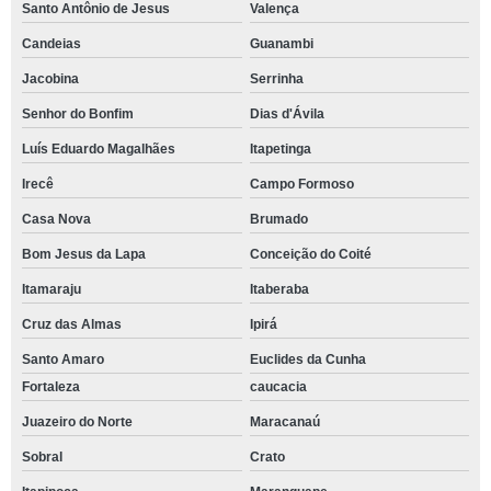
Santo Antônio de Jesus
Valença
Candeias
Guanambi
Jacobina
Serrinha
Senhor do Bonfim
Dias d'Ávila
Luís Eduardo Magalhães
Itapetinga
Irecê
Campo Formoso
Casa Nova
Brumado
Bom Jesus da Lapa
Conceição do Coité
Itamaraju
Itaberaba
Cruz das Almas
Ipirá
Santo Amaro
Euclides da Cunha
Fortaleza
caucacia
Juazeiro do Norte
Maracanaú
Sobral
Crato