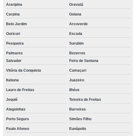
Araripina
Gravatá
Carpina
Goiana
Belo Jardim
Arcoverde
Ouricuri
Escada
Pesqueira
Surubim
Palmares
Bezerros
Salvador
Feira de Santana
Vitória da Conquista
Camaçari
Itabuna
Juazeiro
Lauro de Freitas
Ilhéus
Jequié
Teixeira de Freitas
Alagoinhas
Barreiras
Porto Seguro
Simões Filho
Paulo Afonso
Eunápolis