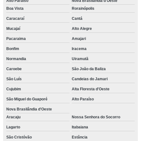
Alto Paraíso
Nova Brasilândia d'Oeste
Boa Vista
Rorainópolis
Caracaraí
Cantá
Mucajaí
Alto Alegre
Pacaraima
Amajari
Bonfim
Iracema
Normandia
Uiramutã
Caroebe
São João da Baliza
São Luís
Candeias do Jamari
Cujubim
Alta Floresta d'Oeste
São Miguel do Guaporé
Alto Paraíso
Nova Brasilândia d'Oeste
Aracaju
Nossa Senhora do Socorro
Lagarto
Itabaiana
São Cristóvão
Estância