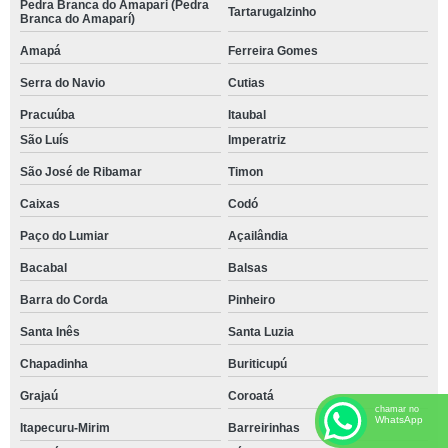
Pedra Branca do Amapari (Pedra
Tartarugalzinho
Branca do Amaparí)
Amapá
Ferreira Gomes
Serra do Navio
Cutias
Pracuúba
Itaubal
São Luís
Imperatriz
São José de Ribamar
Timon
Caixas
Codó
Paço do Lumiar
Açailândia
Bacabal
Balsas
Barra do Corda
Pinheiro
Santa Inês
Santa Luzia
Chapadinha
Buriticupú
Grajaú
Coroatá
chamar no
WhatsApp
Itapecuru-Mirim
Barreirinhas