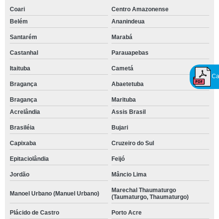
Coari
Centro Amazonense
Belém
Ananindeua
Santarém
Marabá
Castanhal
Parauapebas
Itaituba
Cametá
Ca
Bragança
Abaetetuba
Bragança
Marituba
Acrelândia
Assis Brasil
Brasiléia
Bujari
Capixaba
Cruzeiro do Sul
Epitaciolândia
Feijó
Jordão
Mâncio Lima
Marechal Thaumaturgo
Manoel Urbano (Manuel Urbano)
(Taumaturgo, Thaumaturgo)
Plácido de Castro
Porto Acre