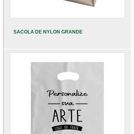
Sacola alça vazada preta
Sacola boca de palhaço 20x30
Sacola boca de palhaço 30x40
SACOLA DE NYLON GRANDE
Embalagens tnt personalizadas
Sacola de tnt personalizada
Sacola metalizada atacado
Sacola metalizada personalizada
Sacola tnt metalizada atacado
Bolsa sacola metalizada
Bolsa sacola pvc
Bolsa tnt metalizada personalizada
Fabricante de sacola em tnt metalizado
Fabricante de sacola tnt metalizada