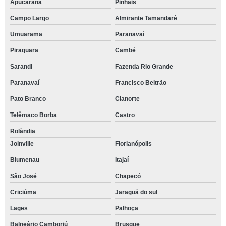
Apucarana
Pinhais
Campo Largo
Almirante Tamandaré
Umuarama
Paranavaí
Piraquara
Cambé
Sarandi
Fazenda Rio Grande
Paranavaí
Francisco Beltrão
Pato Branco
Cianorte
Telêmaco Borba
Castro
Rolândia
Joinville
Florianópolis
Blumenau
Itajaí
São José
Chapecó
Criciúma
Jaraguá do sul
Lages
Palhoça
Balneário Camboriú
Brusque