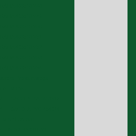
RÁFIA 403518 V48
RÁFIA 403518 V49
RÁFIA 403518 V50
RÁFIA 403518 V51
RÁFIA 403518 V52
RÁFIA 403518 V53
RÁFIA 403518 V54
atureza Pronta Entrega
LA EM PVC
2
SACOLA PVC 403512
4
SACOLA PVC 454014
EM NYLON 600
LON 600 453818 V1