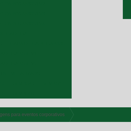
LON 600 453818 V2
LON 600 453818 V3
LON 600 453818 V4
DE CADEIRA
0
CAPA DE CADEIRA 4335
ADEIRA 4550 V1
ADEIRA 4550 V2
 TNT METALIZADO
12
SLM 3540
SLM 4540
15
SLM 4550
ens para eventos corporativos