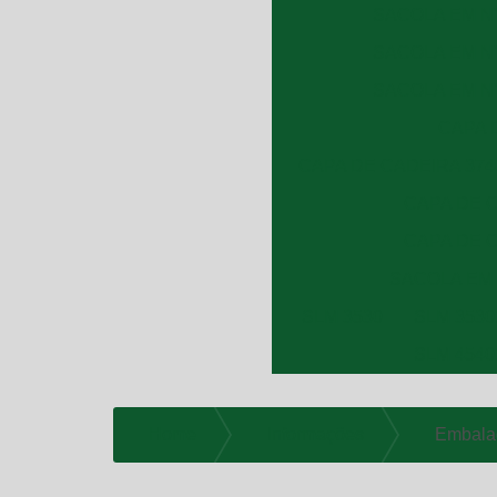
SACOLA EM NY
SACOLA EM NY
SACOLA EM NY
CAPA 
CAPA DE CADEIRA 374
CAPA DE C
CAPA DE C
SACOLA EM
SLM 3530
SLM 3530
SLM 4540
Home
Informações
Embalag