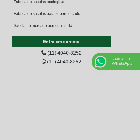
Fábrica de sacolas ecológicas
Fábrica de sacolas para supermercado
Sacola de mercado personalizada
Sacola de mercado retornável
Entre em contato
Sacola de nylon grande
(11) 4040-8252
chamar no
Sacola em nylon
(11) 4040-8252
WhatsApp
Sacola personalizada ecobag
Sacola personalizada ecológica
Sacola pvc personalizada
Sacola pvc transparente
Sacola rafia atacado
Sacola rafia laminada personalizada