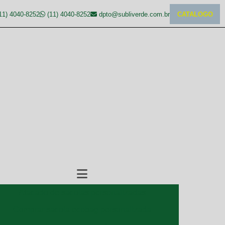
11) 4040-8252
(11) 4040-8252
dpto@subliverde.com.br
CATALOGO
Atacado de sacolas personalizadas
Comprar sacola ecobag personalizada