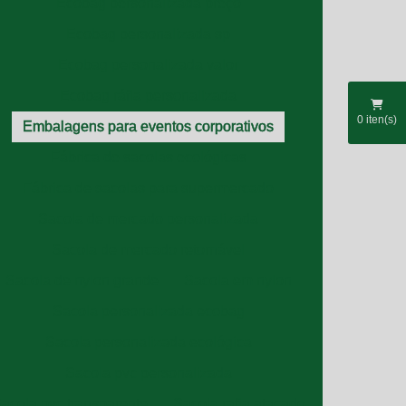
Ecobag personalizada preço
Ecobag personalizada sp
Ecobag personalizada valor
Ecobag ráfia personalizada
0
iten(s)
Embalagens para eventos corporativos
Fábrica de sacolas ecológicas
Fábrica de sacolas para supermercado
Sacola de mercado personalizada
Sacola de mercado retornável
Sacola de nylon grande
Sacola em nylon
Sacola personalizada ecobag
Sacola personalizada ecológica
Sacola pvc personalizada
acola pvc transparente
Sacola rafia atacado