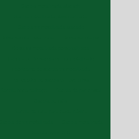
Sacola metalizada atacado
Sacola metalizada personalizada
Sacola tnt metalizada atacado
Bolsa sacola metalizada
Bolsa sacola pvc
Bolsa tnt metalizada personalizada
Fabricante de sacola em tnt metalizado
Fabricante de sacola tnt metalizada
Fornecedor de sacola em pvc cristal
Sacola boca palhaço
Sacola de pvc cristal
Sacola de rafia
Sacola de rafia para cesta básica
Sacola de tnt metalizada
Sacola metalizada
Sacola nylon 600