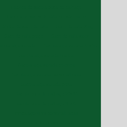
Fabrica de sacola boca de palhaço
Fabrica de sacos de ráfia em são paulo
Fábrica de saco de rafia
Saco de rafia 25kg
Saco de rafia preço
Saco de rafia valor
acola alça vazada
Sacola alça vazada 40x50
Sacola alça vazada branca
Sacola alça vazada colorida
Sacola alça vazada personalizada
Sacola alça vazada preta
Sacola boca de palhaço 20x30
Sacola boca de palhaço 30x40
Embalagens tnt personalizadas
Sacola de tnt personalizada