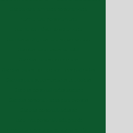
Sacola rafia laminada personalizada
Sacola rafia personalizada
Sacola reciclável personalizada
Sacolas ecológicas para supermercado
Sacolas para cestas de natal
Sacolas para supermercado
Sacolas para supermercado personalizadas
Sacolas para supermercados ecológicas
Sacolas personalizadas atacado
Sacolas personalizadas para eventos
Sacolas personalizadas sp
Sacolinha personalizada grande
Empresas fabricantes de sacos de ráfia