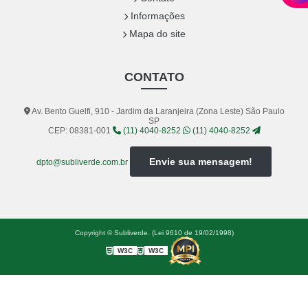
Informações
Mapa do site
CONTATO
Av. Bento Guelfi, 910 - Jardim da Laranjeira (Zona Leste) São Paulo
SP
CEP: 08381-001
(11) 4040-8252
(11) 4040-8252
Envie sua mensagem!
dpto@subliverde.com.br
Copyright © Subliverde. (Lei 9610 de 19/02/1998)
W3C
W3C