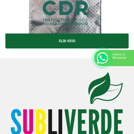
SLM 454015
SLM 4550
SLM 4550
chamar no
WhatsApp