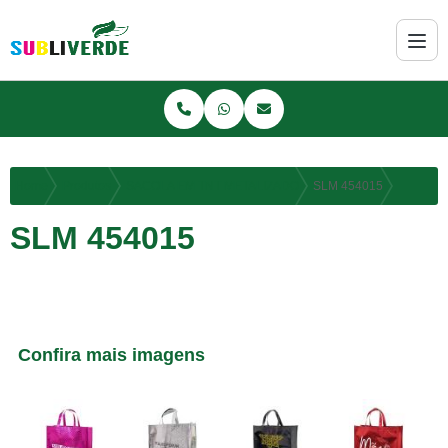
Home
Produtos
SACOLA EM TNT METALIZADO
SLM 454015
SLM 454015
Confira mais imagens